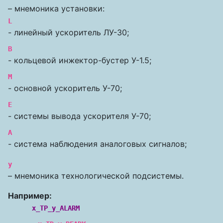
– мнемоника установки:
L
- линейный ускоритель ЛУ-30;
B
- кольцевой инжектор-бустер У-1.5;
M
- основной ускоритель У-70;
E
- системы вывода ускорителя У-70;
A
- система наблюдения аналоговых сигналов;
y
– мнемоника технологической подсистемы.
Например:
x_TP_y_ALARM