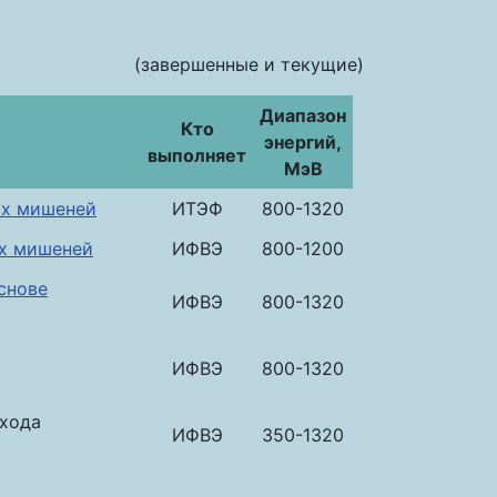
(завершенные и текущие)
Диапазон
Кто
энергий,
выполняет
МэВ
ых мишеней
ИТЭФ
800-1320
ых мишеней
ИФВЭ
800-1200
снове
ИФВЭ
800-1320
ИФВЭ
800-1320
ыхода
ИФВЭ
350-1320