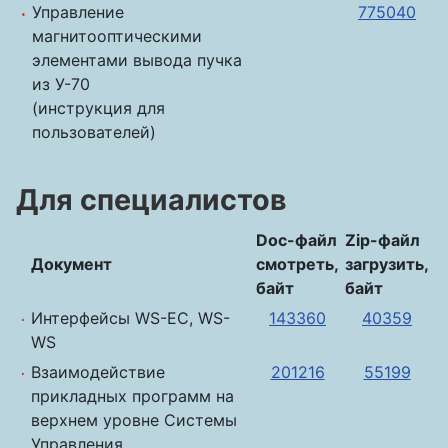
Управление
775040
магнитооптическими
элементами вывода пучка
из У-70
(инструкция для
пользователей)
Для специалистов
Doc-файл
Zip-файл
Документ
смотреть,
загрузить,
байт
байт
Интерфейсы WS-EC, WS-
143360
40359
WS
Взаимодействие
201216
55199
прикладных программ на
верхнем уровне Системы
Управления