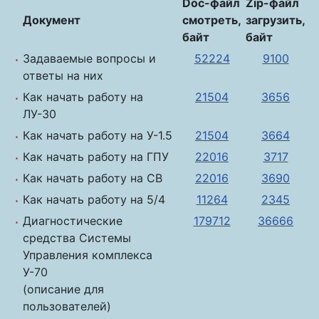
Doc-файл
Zip-файл
Документ
смотреть,
загрузить,
байт
байт
Задаваемые вопросы и
52224
9100
ответы на них
Как начать работу на
21504
3656
ЛУ-30
Как начать работу на У-1.5
21504
3664
Как начать работу на ГПУ
22016
3717
Как начать работу на СВ
22016
3690
Как начать работу на 5/4
11264
2345
Диагностические
179712
36666
средства Системы
Управления комплекса
У-70
(описание для
пользователей)