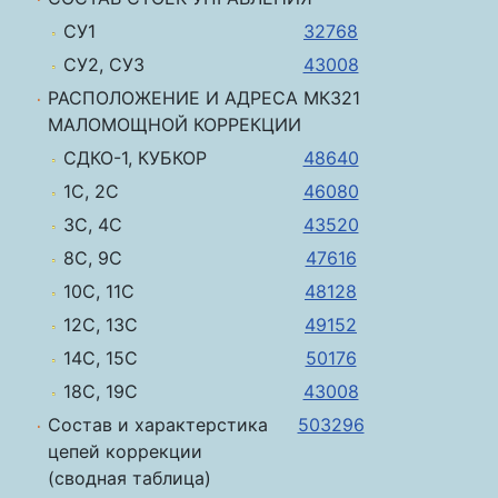
СУ1
32768
СУ2, СУ3
43008
РАСПОЛОЖЕНИЕ И АДРЕСА МК321
МАЛОМОЩНОЙ КОРРЕКЦИИ
СДКО-1, КУБКОР
48640
1С, 2С
46080
3С, 4С
43520
8С, 9С
47616
10С, 11С
48128
12С, 13С
49152
14С, 15С
50176
18С, 19С
43008
Состав и характерстика
503296
цепей коррекции
(сводная таблица)